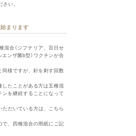
ださい。
が始まります
種混合（ジフテリア、百日せ
ルエンザ菌b型）ワクチンが合
と同様ですが、針を刺す回数
種したことがある方は五種混
チンを継続することになって
いただいている方は、こちら
ので、四種混合の用紙にご記
。