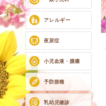
アレルギー
夜尿症
小児血液・腫瘍
予防接種
乳幼児健診