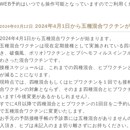
WEB予約はいつでも操作可能となっていますのでご利用く
2024年4月1日から五種混合ワクチン
2024年03月12日
2024年4月1日から五種混合ワクチンが始まります。
五種混合ワクチンは現在定期接種として実施されている四
き、破傷風、ポリオ）ワクチンとヒブ（ヘモフィルスインフ
わさった混合ワクチンです。
接種スケジュールは、これまでの四種混合、ヒブワクチン
が減ることになります。
現時点では、四種混合もしくはヒブワクチンを１回でも接
合ワクチンの対象とならず、そのまま四種混合とヒブワク
います（今後変更があるかもしれません）。
すでに4月以降で四種混合とヒブワクチンの1回目をご予約
で五種混合ワクチンに変更いたします。
お手元の予防接種手帳の予診票には五種混合がありません
入頂き、ヒブは未記入のまま切り離さずにお持ちください